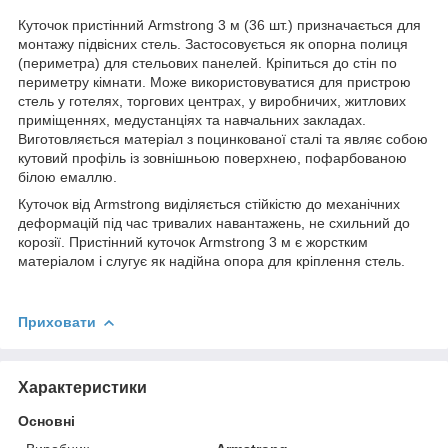
Куточок пристінний Armstrong 3 м (36 шт.) призначається для
монтажу підвісних стель. Застосовується як опорна полиця
(периметра) для стельових панелей. Кріпиться до стін по
периметру кімнати. Може використовуватися для пристрою
стель у готелях, торгових центрах, у виробничих, житлових
приміщеннях, медустанціях та навчальних закладах.
Виготовляється матеріал з поцинкованої сталі та являє собою
кутовий профіль із зовнішньою поверхнею, пофарбованою
білою емаллю.
Куточок від Armstrong виділяється стійкістю до механічних
деформацій під час тривалих навантажень, не схильний до
корозії. Пристінний куточок Armstrong 3 м є жорстким
матеріалом і слугує як надійна опора для кріплення стель.
Приховати
Характеристики
Основні