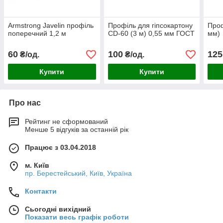
Armstrong Javelin профіль
Профіль для гіпсокартону
Проф
поперечний 1,2 м
CD-60 (3 м) 0,55 мм ГОСТ
мм)
60
100
125
₴/од.
₴/од.
Купити
Купити
Про нас
Рейтинг не сформований
Менше 5 відгуків за останній рік
Працює з 03.04.2018
м. Київ
пр. Берестейський, Київ, Україна
Контакти
Сьогодні вихідний
Показати весь графік роботи