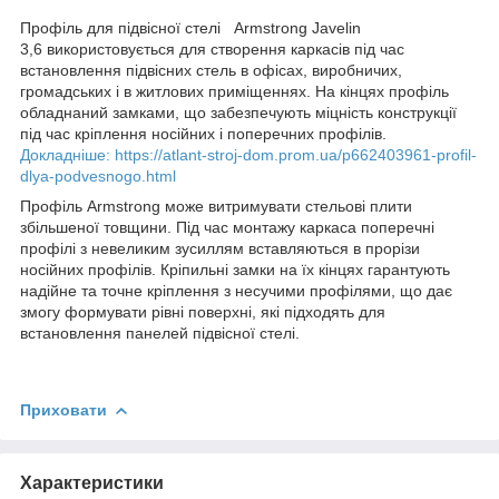
Профіль для підвісної стелі Armstrong Javelin
3,6 використовується для створення каркасів під час
встановлення підвісних стель в офісах, виробничих,
громадських і в житлових приміщеннях. На кінцях профіль
обладнаний замками, що забезпечують міцність конструкції
під час кріплення носійних і поперечних профілів.
Докладніше: https://atlant-stroj-dom.prom.ua/p662403961-profil-
dlya-podvesnogo.html
Профіль Armstrong може витримувати стельові плити
збільшеної товщини. Під час монтажу каркаса поперечні
профілі з невеликим зусиллям вставляються в прорізи
носійних профілів. Кріпильні замки на їх кінцях гарантують
надійне та точне кріплення з несучими профілями, що дає
змогу формувати рівні поверхні, які підходять для
встановлення панелей підвісної стелі.
Приховати
Характеристики