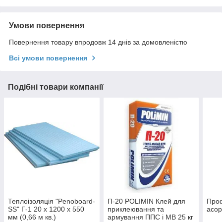
Умови повернення
Повернення товару впродовж 14 днів за домовленістю
Всі умови повернення
Подібні товари компанії
Теплоізоляція "Penoboard-
П-20 POLIMIN Клей для
Проф
SS" Г-1 20 х 1200 х 550
приклеювання та
асор
мм (0,66 м кв.)
армування ППС і МВ 25 кг