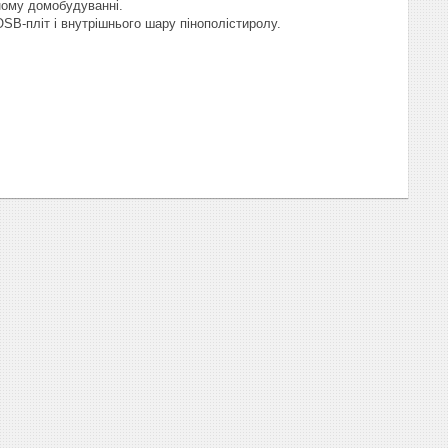
яному домобудуванні.
SB-пліт і внутрішнього шару пінополістиролу.