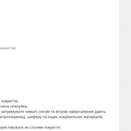
вленістю
покриттів;
тонна опалубка;
ь витримувати чималі снігові та вітрові навантаження дають
металочерепиці, шиферу та інших покрівельних матеріалів;
ристовувати як статеве покриття;