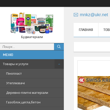
mnkz@ukr.net
ГЛАВНАЯ
ТОВ
Будматеріали
Товары и услуги
Пінопласт
Утеплювачі
Деревно-плитні матеріали
Газоблок,цегла,бетон