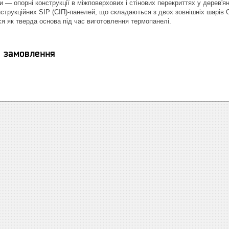
и — опорні конструкції в міжповерхових і стінових перекриттях у дерев'
струкційних SIP (СІП)-панелей, що складаються з двох зовнішніх шарів O
я як тверда основа під час виготовлення термопанелі.
я замовлення