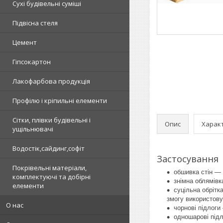
Сухі будівельні суміші
Підвісна стеля
Цемент
Гіпсокартон
Лакофарбова продукція
Профілю і кріпильні елементи
Сітки, плівки будівельні і
Опис
Харак
ущільнювачі
Водостік,сайдинг,софіт
Застосування
Покрівельні матеріали,
обшивка стін — 
комплектуючі та добірні
знімна облямівк
елементи
суцільна обрітк
змогу використову
О нас
чорнові підлоги
одношарові підл