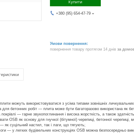
Купити
+380 (95) 654-47-79
повернення товару протягом 14 днів
за домо
теристики
плити можуть використовуватися з усіма типами зовнішніх личкувальних 
а для бетонних робіт — плита може бути багаторазово використана як бе
а покрівлі — гарне звукопоглинання і висока жорсткість, а також здатніст
вати OSB як основу для гнучкої (бітумної) черепиці, бетонної черепиці, 
 — як суцільний настил, так і лаги, що тягують;
оги — у легких будівельних конструкціях OSB можна безпосередньо вико