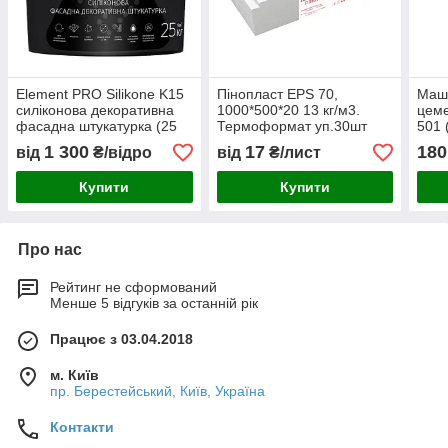
Element PRO Silikone K15
Пінопласт EPS 70,
Маш
силіконова декоративна
1000*500*20 13 кг/м3.
цеме
фасадна штукатурка (25
Термоформат уп.30шт
501 
кг)
1 300
17
180
від
₴/відро
від
₴/лист
Купити
Купити
Про нас
Рейтинг не сформований
Менше 5 відгуків за останній рік
Працює з 03.04.2018
м. Київ
пр. Берестейський, Київ, Україна
Контакти