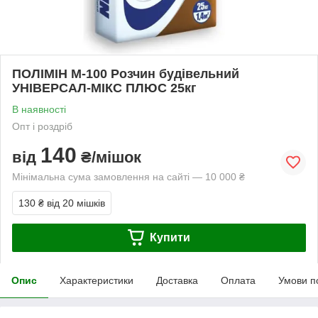
ПОЛІМІН М-100 Розчин будівельний
УНІВЕРСАЛ-МІКС ПЛЮС 25кг
В наявності
Опт і роздріб
140
від
₴/мішок
Мінімальна сума замовлення на сайті — 10 000 ₴
130 ₴
від 20 мішків
Купити
Опис
Характеристики
Доставка
Оплата
Умови п