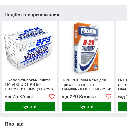
Подібні товари компанії
Пінополістирольні плити
П-20 POLIMIN Клей для
П-19
TM VIKBUD EPS 50
приклеювання та
піно
1000*500*100мм (11 кг/м3)
армування ППС і МВ 25 кг
міне
6шт/уп
ФАСА
75
220
від
₴/лист
від
₴/мішок
від
Купити
Купити
Про нас