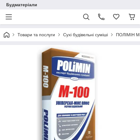
Будматеріали
Товари та послуги
Сухі будівельні суміші
ПОЛІМІН М-