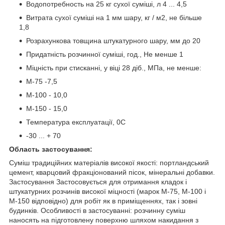
Водопотребность на 25 кг сухої суміші, л 4 ... 4,5
Витрата сухої суміші на 1 мм шару, кг / м2, не більше
1,8
Розрахункова товщина штукатурного шару, мм до 20
Придатність розчинної суміші, год., Не менше 1
Міцність при стисканні, у віці 28 діб., МПа, не менше:
М-75 -7,5
М-100 - 10,0
М-150 - 15,0
Температура експлуатації, 0С
-30 ... + 70
Область застосування:
Суміш традиційних матеріалів високої якості: портландський
цемент, кварцовий фракціонований пісок, мінеральні добавки.
Застосування Застосовується для отримання кладок і
штукатурних розчинів високої міцності (марок М-75, М-100 і
М-150 відповідно) для робіт як в приміщеннях, так і зовні
будинків. Особливості в застосуванні: розчинну суміш
наносять на підготовлену поверхню шляхом накидання з