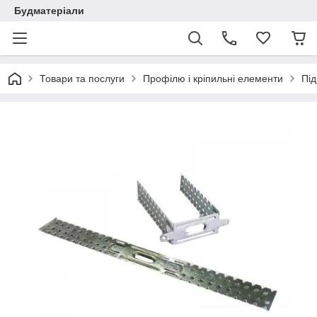
Будматеріали
Товари та послуги
Профілю і кріпильні елементи
Під