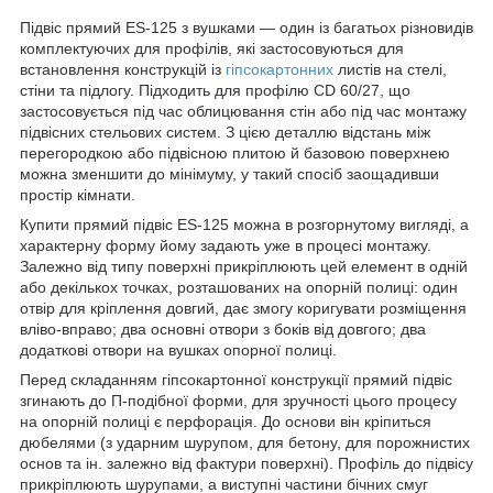
Підвіс прямий ES-125 з вушками — один із багатьох різновидів
комплектуючих для профілів, які застосовуються для
встановлення конструкцій із
гіпсокартонних
листів на стелі,
стіни та підлогу. Підходить для профілю CD 60/27, що
застосовується під час облицювання стін або під час монтажу
підвісних стельових систем. З цією деталлю відстань між
перегородкою або підвісною плитою й базовою поверхнею
можна зменшити до мінімуму, у такий спосіб заощадивши
простір кімнати.
Купити прямий підвіс ES-125 можна в розгорнутому вигляді, а
характерну форму йому задають уже в процесі монтажу.
Залежно від типу поверхні прикріплюють цей елемент в одній
або декількох точках, розташованих на опорній полиці: один
отвір для кріплення довгий, дає змогу коригувати розміщення
вліво-вправо; два основні отвори з боків від довгого; два
додаткові отвори на вушках опорної полиці.
Перед складанням гіпсокартонної конструкції прямий підвіс
згинають до П-подібної форми, для зручності цього процесу
на опорній полиці є перфорація. До основи він кріпиться
дюбелями (з ударним шурупом, для бетону, для порожнистих
основ та ін. залежно від фактури поверхні). Профіль до підвісу
прикріплюють шурупами, а виступні частини бічних смуг