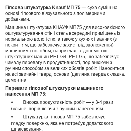
Гіпсова штукатурка Knauf МП 75
— суха суміш на
основі гіпсового в'язувального з полімерними
добавками.
Машинна штукатурка КНАУФ МП75 для високоякісного
оштукатурування стін і стель всередині приміщень із
нормальною вологістю, а також у кухнях і ванних (з
покриттям, що забезпечує захист від зволоження)
машинним способом, наприклад, з допомогою
штукатурних машин PFT G4, PFT G5, що забезпечує
чималу перевагу в продуктивності, порівнюючи з
ручним способом за великих обсягів робіт. Наноситься
на всі звичайні тверді основи (цегляна тверда складка,
цементна
Переваги гіпсової штукатурки машинного
нанесення МП 75:
Висока продуктивність робіт — у 3-4 рази
більше, порівнюючи з ручним нанесенням.
Штукатурка гіпсова МП 75 забезпечує
гладку поверхню, яка не потребує додаткового
шпаклювання.