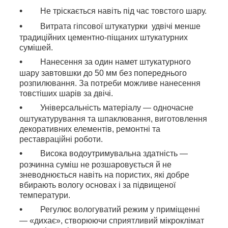
Не тріскається навіть під час товстого шару.
Витрата гіпсової штукатурки удвічі менше
традиційних цементно-піщаних штукатурних
сумішей.
Нанесення за один намет штукатурного
шару завтовшки до 50 мм без попереднього
розпилювання. За потреби можливе нанесення
товстіших шарів за двічі.
Універсальність матеріалу — одночасне
оштукатурування та шпаклювання, виготовлення
декоративних елементів, ремонтні та
реставраційні роботи.
Висока водоутримувальна здатність —
розчинна суміш не розшаровується й не
зневоднюється навіть на пористих, які добре
вбирають вологу основах і за підвищеної
температури.
Регулює вологуватий режим у приміщенні
— «дихає», створюючи сприятливий мікроклімат