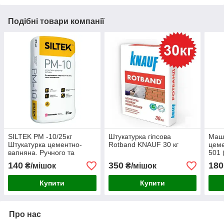
Подібні товари компанії
SILTEK PM -10/25кг
Штукатурка гіпсова
Маш
Штукатурка цементно-
Rotband KNAUF 30 кг
цеме
вапняна. Ручного та
501 
машинного нанесення.
140
350
180
₴/мішок
₴/мішок
Купити
Купити
Про нас