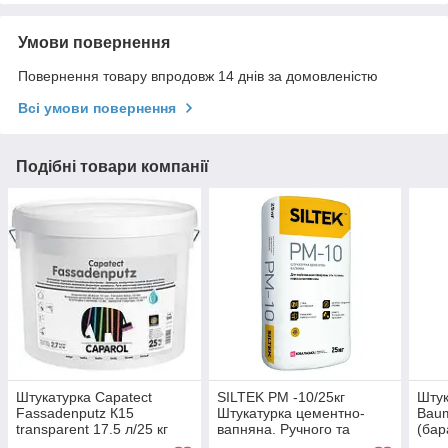
Умови повернення
Повернення товару впродовж 14 днів за домовленістю
Всі умови повернення
Подібні товари компанії
Штукатурка Capatect
SILTEK PM -10/25кг
Штук
Fassadenputz К15
Штукатурка цементно-
Baum
transparent 17.5 л/25 кг
вапняна. Ручного та
(бар
машинного нанесення.