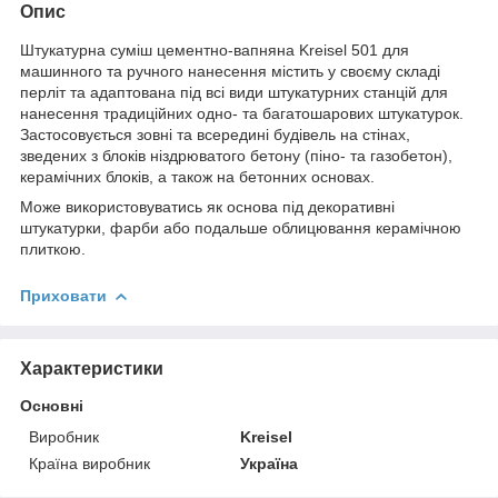
Опис
Штукатурна суміш цементно-вапняна Kreisel 501 для
машинного та ручного нанесення містить у своєму складі
перліт та адаптована під всі види штукатурних станцій для
нанесення традиційних одно- та багатошарових штукатурок.
Застосовується зовні та всередині будівель на стінах,
зведених з блоків ніздрюватого бетону (піно- та газобетон),
керамічних блоків, а також на бетонних основах.
Може використовуватись як основа під декоративні
штукатурки, фарби або подальше облицювання керамічною
плиткою.
Приховати
Характеристики
Основні
Виробник
Kreisel
Країна виробник
Україна