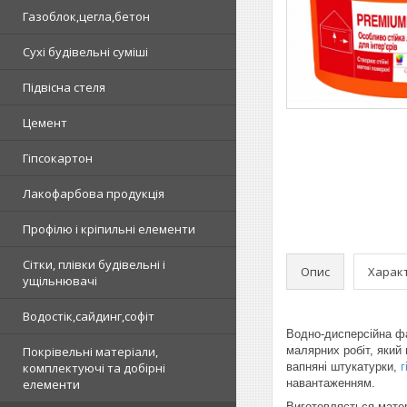
Газоблок,цегла,бетон
Сухі будівельні суміші
Підвісна стеля
Цемент
Гіпсокартон
Лакофарбова продукція
Профілю і кріпильні елементи
Сітки, плівки будівельні і
Опис
Харак
ущільнювачі
Водостік,сайдинг,софіт
Водно-дисперсійна фа
Покрівельні матеріали,
малярних робіт, який
комплектуючі та добірні
вапняні штукатурки,
г
елементи
навантаженням.
Виготовляється матер