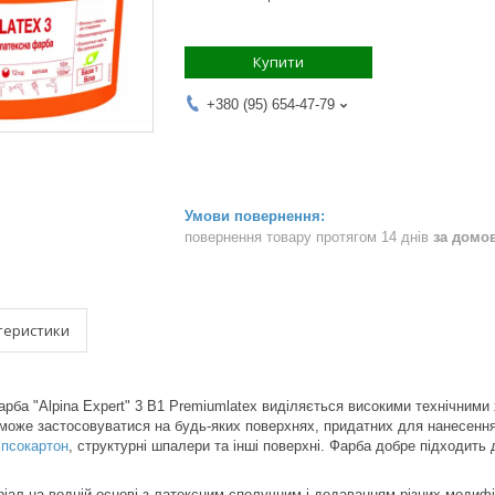
Купити
+380 (95) 654-47-79
повернення товару протягом 14 днів
за домо
теристики
рба "Alpina Expert" 3 B1 Premiumlatex виділяється високими технічними
 може застосовуватися на будь-яких поверхнях, придатних для нанесення
іпсокартон
, структурні шпалери та інші поверхні. Фарба добре підходить
іал на водній основі з латексним сполучним і додаванням різних модифі