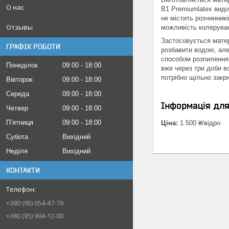
О нас
B1 Premiumlatex виді
не містить розчинник
Отзывы
можливість колеруван
Застосовується матер
ГРАФІК РОБОТИ
розбавити водою, але
способом розпилення 
Понеділок
09:00
18:00
вже через три доби в
потрібно щільно закри
Вівторок
09:00
18:00
Середа
09:00
18:00
Інформація дл
Четвер
09:00
18:00
Пʼятниця
09:00
18:00
Ціна:
1 500 ₴/відро
Субота
Вихідний
Неділя
Вихідний
КОНТАКТИ
+380 (95) 654-47-79
+380 (95) 904-12-00