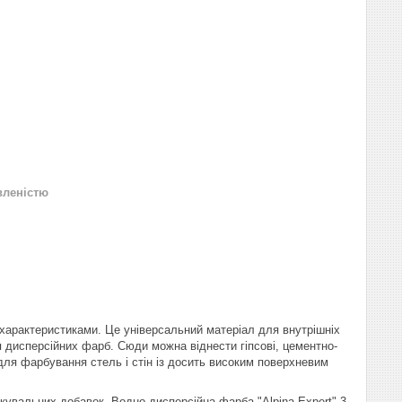
вленістю
 характеристиками. Це універсальний матеріал для внутрішніх
 дисперсійних фарб. Сюди можна віднести гіпсові, цементно-
 для фарбування стель і стін із досить високим поверхневим
кувальних добавок. Водно-дисперсійна фарба "Alpina Expert" 3