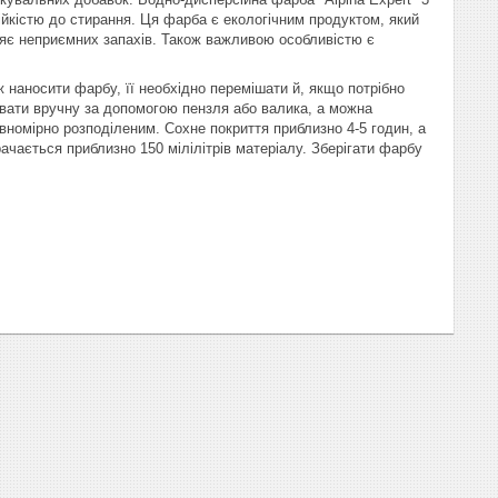
ійкістю до стирання. Ця фарба є екологічним продуктом, який
іляє неприємних запахів. Також важливою особливістю є
 наносити фарбу, її необхідно перемішати й, якщо потрібно
увати вручну за допомогою пензля або валика, а можна
номірно розподіленим. Сохне покриття приблизно 4-5 годин, а
чається приблизно 150 мілілітрів матеріалу. Зберігати фарбу