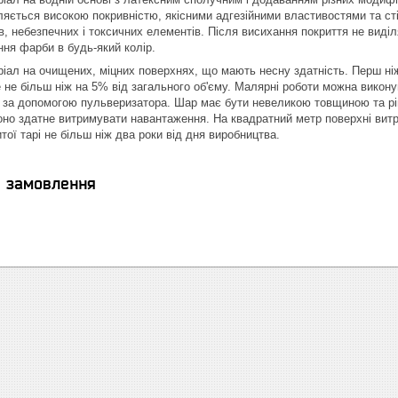
ляється високою покривністю, якісними адгезійними властивостями та ст
ів, небезпечних і токсичних елементів. Після висихання покриття не вид
ня фарби в будь-який колір.
іал на очищених, міцних поверхнях, що мають несну здатність. Перш ніж
 не більш ніж на 5% від загального об'єму. Малярні роботи можна викон
за допомогою пульверизатора. Шар має бути невеликою товщиною та рів
оно здатне витримувати навантаження. На квадратний метр поверхні витра
тої тарі не більш ніж два роки від дня виробництва.
я замовлення