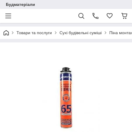
Будматеріали
Товари та послуги
Сухі будівельні суміші
Піна монтаж