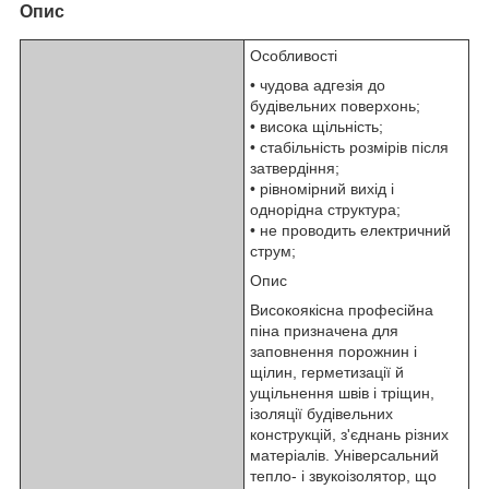
Опис
Особливості
• чудова адгезія до
будівельних поверхонь;
• висока щільність;
• стабільність розмірів після
затвердіння;
• рівномірний вихід і
однорідна структура;
• не проводить електричний
струм;
Опис
Високоякісна професійна
піна призначена для
заповнення порожнин і
щілин, герметизації й
ущільнення швів і тріщин,
ізоляції будівельних
конструкцій, з'єднань різних
матеріалів. Універсальний
тепло- і звукоізолятор, що