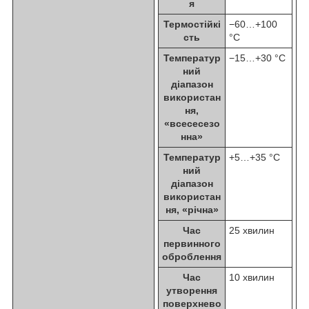
я
Термостійкі
−60…+100
сть
°C
Температур
−15…+30 °C
ний
діапазон
використан
ня,
«всесесезо
нна»
Температур
+5…+35 °C
ний
діапазон
використан
ня, «річна»
Час
25 хвилин
первинного
оброблення
Час
10 хвилин
утворення
поверхнево