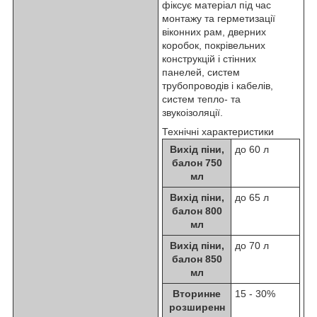
фіксує матеріал під час
монтажу та герметизації
віконних рам, дверних
коробок, покрівельних
конструкцій і стінних
панелей, систем
трубопроводів і кабелів,
систем тепло- та
звукоізоляції.
Технічні характеристики
Вихід піни,
до 60 л
балон 750
мл
Вихід піни,
до 65 л
балон 800
мл
Вихід піни,
до 70 л
балон 850
мл
Вторинне
15 - 30%
розширенн