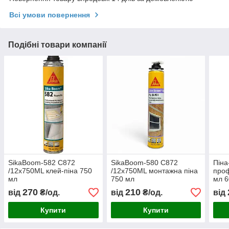
Всі умови повернення
Подібні товари компанії
SikaBoom-582 C872
SikaBoom-580 C872
Піна
/12x750ML клей-піна 750
/12x750ML монтажна піна
проф
мл
750 мл
мл 6
270
210
від
₴/од.
від
₴/од.
від
Купити
Купити